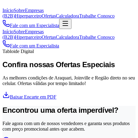
Início
Sobre
Empresas
(B2B)
Hiperparceiro
Ofertas
Calculadora
Trabalhe Conosco
Fale com um Especialista
Início
Sobre
Empresas
(B2B)
Hiperparceiro
Ofertas
Calculadora
Trabalhe Conosco
Fale com um Especialista
Tabloide Digital
Confira nossas Ofertas Especiais
As melhores condições de Araquari, Joinville e Região direto no seu
celular. Ofertas válidas por tempo limitado!
Baixar Encarte em PDF
Encontrou uma oferta imperdível?
Fale agora com um de nossos vendedores e garanta seus produtos
com preço promocional antes que acabem.