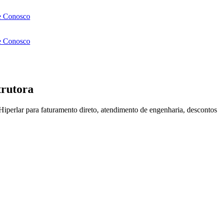
e Conosco
e Conosco
trutora
 Hiperlar para faturamento direto, atendimento de engenharia, descontos