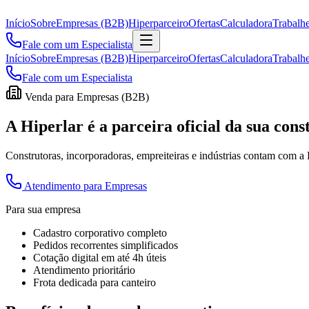
Início
Sobre
Empresas (B2B)
Hiperparceiro
Ofertas
Calculadora
Trabalh
Fale com um Especialista
Início
Sobre
Empresas (B2B)
Hiperparceiro
Ofertas
Calculadora
Trabalh
Fale com um Especialista
Venda para Empresas (B2B)
A Hiperlar é a parceira oficial da sua cons
Construtoras, incorporadoras, empreiteiras e indústrias contam com a
Atendimento para Empresas
Para sua empresa
Cadastro corporativo completo
Pedidos recorrentes simplificados
Cotação digital em até 4h úteis
Atendimento prioritário
Frota dedicada para canteiro