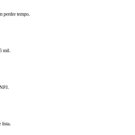
m perder tempo.
5 mil.
CNPJ.
lista.