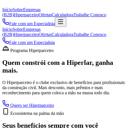
Início
Sobre
Empresas
(B2B)
Hiperparceiro
Ofertas
Calculadora
Trabalhe Conosco
Fale com um Especialista
Início
Sobre
Empresas
(B2B)
Hiperparceiro
Ofertas
Calculadora
Trabalhe Conosco
Fale com um Especialista
Programa Hiperparceiro
Quem constrói com a Hiperlar,
ganha
mais
.
O Hiperparceiro é o clube exclusivo de benefícios para profissionais
da construção civil. Mais desconto, mais prêmios e mais
reconhecimento para quem coloca a mão na massa todo dia.
Quero ser Hiperparceiro
Ecossistema na palma da mão
Seus benefícios sempre com você